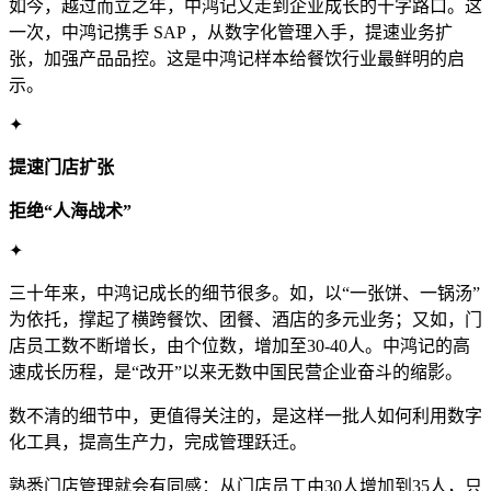
如今，越过而立之年，中鸿记又走到企业成长的十字路口。这
一次，中鸿记携手 SAP ，从数字化管理入手，提速业务扩
张，加强产品品控。这是中鸿记样本给餐饮行业最鲜明的启
示。
✦
提速门店扩张
拒绝“人海战术”
✦
三十年来，中鸿记成长的细节很多。如，以“一张饼、一锅汤”
为依托，撑起了横跨餐饮、团餐、酒店的多元业务；又如，门
店员工数不断增长，由个位数，增加至30-40人。中鸿记的高
速成长历程，是“改开”以来无数中国民营企业奋斗的缩影。
数不清的细节中，更值得关注的，是这样一批人如何利用数字
化工具，提高生产力，完成管理跃迁。
熟悉门店管理就会有同感：从门店员工由30人增加到35人，只