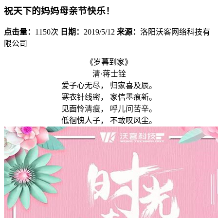
祝天下的妈妈母亲节快乐！
点击量：
1150次
日期：
2019/5/12
来源：
洛阳沃客网络科技有
限公司
《岁暮到家》
清·蒋士铨
爱子心无尽， 归家喜及辰。
寒衣针线密， 家信墨痕新。
见面怜清瘦， 呼儿问苦辛。
低徊愧人子， 不敢叹风尘。