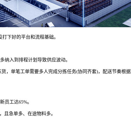
设打下好的平台和流程基础。
判多纳入到排程计划导致供应波动。
yPcs拣货，单笔工单需要多人完成分拣任务(协同齐套)，配送节
新员工达65%。
H），且急单多、在途物料多。